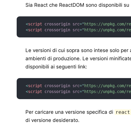
Sia React che ReactDOM sono disponibili su
<
script
crossorigin
src
=
"
https://unpkg.com/r
<
script
crossorigin
src
=
"
https://unpkg.com/r
Le versioni di cui sopra sono intese solo per
ambienti di produzione. Le versioni minificat
disponibili ai seguenti link:
<
script
crossorigin
src
=
"
https://unpkg.com/r
<
script
crossorigin
src
=
"
https://unpkg.com/r
Per caricare una versione specifica di
react
di versione desiderato.