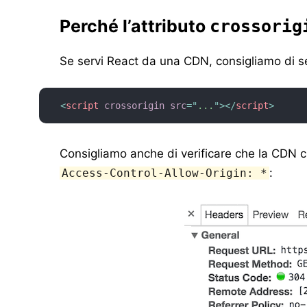
Perché l’attributo
crossorig
Se servi React da una CDN, consigliamo di se
<
script
crossorigin
src
=
"
...
"
>
</
script
>
Consigliamo anche di verificare che la CDN 
:
Access-Control-Allow-Origin: *