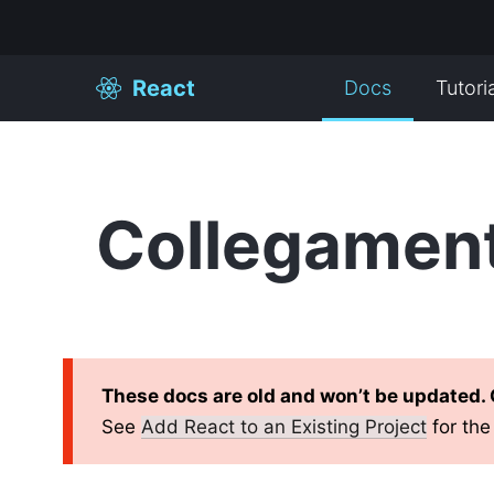
React
Docs
Tutori
Collegament
These docs are old and won’t be updated.
See
Add React to an Existing Project
for th