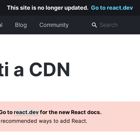
This site is no longer updated.
Go to react.dev
al
Blog
Community
i a CDN
 Go to
react.dev
for the new React docs.
e recommended ways to add React.