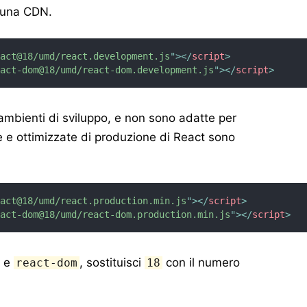
 una CDN.
eact@18/umd/react.development.js
"
>
</
script
>
eact-dom@18/umd/react-dom.development.js
"
>
</
script
>
 ambienti di sviluppo, e non sono adatte per
e e ottimizzate di produzione di React sono
eact@18/umd/react.production.min.js
"
>
</
script
>
eact-dom@18/umd/react-dom.production.min.js
"
>
</
script
>
e
, sostituisci
con il numero
react-dom
18