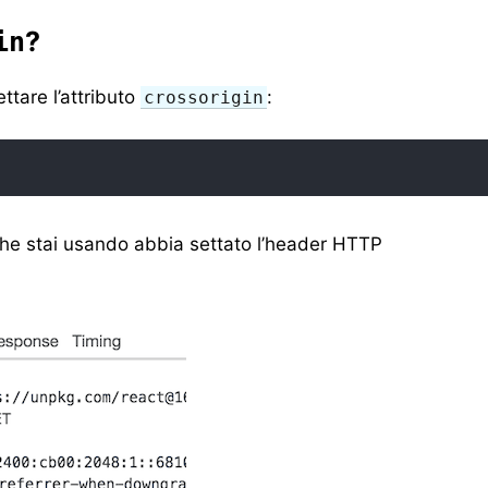
?
in
ttare l’attributo
:
crossorigin
che stai usando abbia settato l’header HTTP