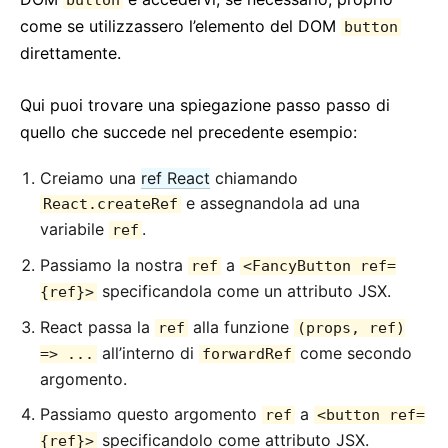
button
Testing Recipes
come se utilizzassero l’elemento del DOM
button
Testing Environments
direttamente.
CONTRIBUIRE
Qui puoi trovare una spiegazione passo passo di
Come Contribuire
quello che succede nel precedente esempio:
Panoramica sul Codice
Creiamo una
ref React
chiamando
Note sull'Implementazione
e assegnandola ad una
React.createRef
Principi di Design
variabile
.
ref
FAQ
Passiamo la nostra
a
ref
<FancyButton ref=
specificandola come un attributo JSX.
{ref}>
AJAX ed APIs
React passa la
alla funzione
Babel, JSX, e Build Steps
ref
(props, ref)
all’interno di
come secondo
=> ...
forwardRef
Passare Funzioni ai Componenti
argomento.
State dei Componenti
Passiamo questo argomento
a
Stili e CSS
ref
<button ref=
specificandolo come attributo JSX.
{ref}>
Struttura dei File