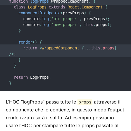
function
logProps
(
WrappedComponent
)
{
class
LogProps
extends
React
.
Component
{
componentDidUpdate
(
prevProps
)
{
      console
.
log
(
'old props:'
,
 prevProps
)
;
      console
.
log
(
'new props:'
,
this
.
props
)
;
}
render
(
)
{
return
<
WrappedComponent
{
...
this
.
props
}
/>
;
}
}
return
 LogProps
;
}
L’HOC “logProps” passa tutte le
attraverso il
props
componente che lo contiene, in questo modo l’output
renderizzato sarà il solito. Ad esempio possiamo
usare l’HOC per stampare tutte le props passate al