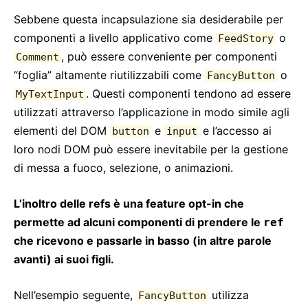
Strict Mode
Sebbene questa incapsulazione sia desiderabile per
Controllo Tipi con PropTypes
componenti a livello applicativo come
o
FeedStory
Componenti Non Controllati
, può essere conveniente per componenti
Comment
Web Components
“foglia” altamente riutilizzabili come
o
FancyButton
. Questi componenti tendono ad essere
MyTextInput
API DI RIFERIMENTO
utilizzati attraverso l’applicazione in modo simile agli
elementi del DOM
e
e l’accesso ai
button
input
React
loro nodi DOM può essere inevitabile per la gestione
React.Component
di messa a fuoco, selezione, o animazioni.
ReactDOM
ReactDOMClient
L’inoltro delle refs è una feature opt-in che
ReactDOMServer
permette ad alcuni componenti di prendere le
ref
Elementi DOM
che ricevono e passarle in basso (in altre parole
SyntheticEvent
avanti) ai suoi figli.
Test Utilities
Test Renderer
Nell’esempio seguente,
utilizza
FancyButton