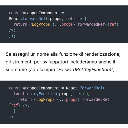
const
 WrappedComponent 
=
React
.
forwardRef
(
(
props
,
 ref
)
=>
{
return
<
LogProps
{
...
props
}
forwardedRef
=
{
ref
}
/>
;
}
)
;
Se assegni un nome alla funzione di renderizzazione,
gli strumenti per sviluppatori includeranno anche il
suo nome (ad esempio ”
ForwardRef(myFunction)
“)
const
 WrappedComponent 
=
 React
.
forwardRef
(
function
myFunction
(
props
,
 ref
)
{
return
<
LogProps
{
...
props
}
forwardedRef
=
{
ref
}
/>
;
}
)
;