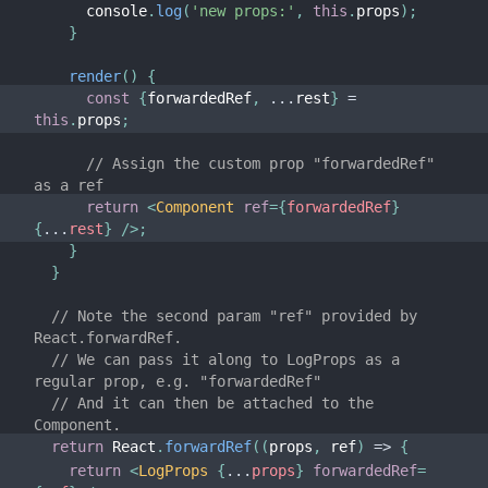
      console
.
log
(
'new props:'
,
this
.
props
)
;
}
render
(
)
{
const
{
forwardedRef
,
...
rest
}
=
this
.
props
;
// Assign the custom prop "forwardedRef" 
as a ref
return
<
Component
ref
=
{
forwardedRef
}
{
...
rest
}
/>
;
}
}
// Note the second param "ref" provided by 
React.forwardRef.
// We can pass it along to LogProps as a 
regular prop, e.g. "forwardedRef"
// And it can then be attached to the 
Component.
return
 React
.
forwardRef
(
(
props
,
 ref
)
=>
{
return
<
LogProps
{
...
props
}
forwardedRef
=