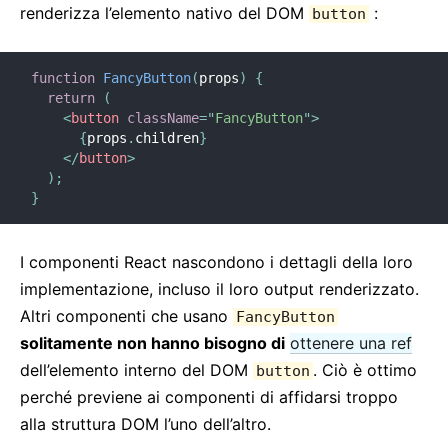
Context
renderizza l’elemento nativo del DOM
:
button
Contenitori di Errori
Inoltrare Refs
function
FancyButton
(
props
)
{
Frammenti
return
(
<
button
className
=
"
FancyButton
"
>
Componenti di Ordine Superiore
{
props
.
children
}
Integrazione Con Altre Librerie
</
button
>
JSX In Dettaglio
)
;
}
Ottimizzare le Prestazioni
Portali
I componenti React nascondono i dettagli della loro
Profiler
implementazione, incluso il loro output renderizzato.
React senza ES6
Altri componenti che usano
FancyButton
React senza JSX
solitamente non hanno bisogno di
ottenere una ref
Riconciliazione
dell’elemento interno del DOM
. Ciò è ottimo
button
Refs ed il DOM
perché previene ai componenti di affidarsi troppo
Render Props
alla struttura DOM l’uno dell’altro.
Controllo Tipi Statico