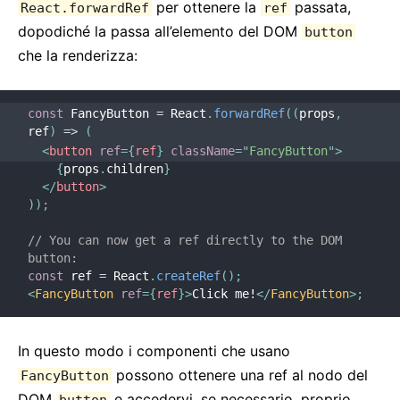
Requisiti Ambiente JS
per ottenere la
passata,
React.forwardRef
ref
dopodiché la passa all’elemento del DOM
Glossario
button
che la renderizza:
HOOKS
1. Introduzione agli Hooks
const
 FancyButton 
=
 React
.
forwardRef
(
(
props
,
ref
)
=>
(
2. Panoramica sugli Hooks
<
button
ref
=
{
ref
}
className
=
"
FancyButton
"
>
3. Usare l'Hook State
{
props
.
children
}
</
button
>
4. Usare l'Hook Effect
)
)
;
5. Regole degli Hooks
// You can now get a ref directly to the DOM 
6. Hooks Personalizzati
button:
7. API di Riferimento degli Hooks
const
 ref 
=
 React
.
createRef
(
)
;
8. FAQ sugli Hooks
<
FancyButton
ref
=
{
ref
}
>
Click me!
</
FancyButton
>
;
TESTING
In questo modo i componenti che usano
possono ottenere una ref al nodo del
Testing Overview
FancyButton
DOM
e accedervi, se necessario, proprio