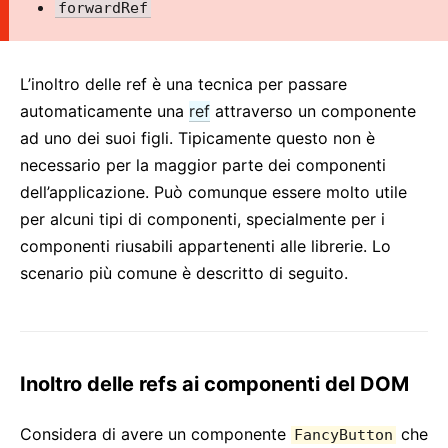
forwardRef
2. Introduzione a JSX
3. Renderizzare Elementi
4. Componenti e Props
L’inoltro delle ref è una tecnica per passare
5. State e Lifecycle
automaticamente una
ref
attraverso un componente
6. Gestione degli Eventi
ad uno dei suoi figli. Tipicamente questo non è
7. Renderizzazione Condizionale
necessario per la maggior parte dei componenti
8. Liste e Chiavi
dell’applicazione. Può comunque essere molto utile
9. Forms
per alcuni tipi di componenti, specialmente per i
componenti riusabili appartenenti alle librerie. Lo
10. Spostare lo stato
scenario più comune è descritto di seguito.
11. Composizione vs Ereditarità
12. Pensare in React
GUIDE AVANZATE
Inoltro delle refs ai componenti del DOM
Accessibilità
Code-Splitting
Considera di avere un componente
che
FancyButton