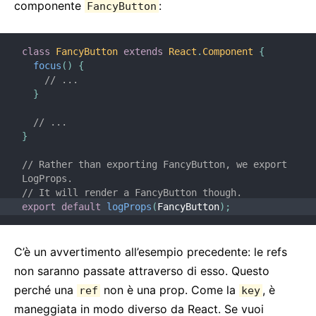
componente
:
FancyButton
class
FancyButton
extends
React
.
Component
{
focus
(
)
{
// ...
}
// ...
}
// Rather than exporting FancyButton, we export 
LogProps.
// It will render a FancyButton though.
export
default
logProps
(
FancyButton
)
;
C’è un avvertimento all’esempio precedente: le refs
non saranno passate attraverso di esso. Questo
perché una
non è una prop. Come la
, è
ref
key
maneggiata in modo diverso da React. Se vuoi