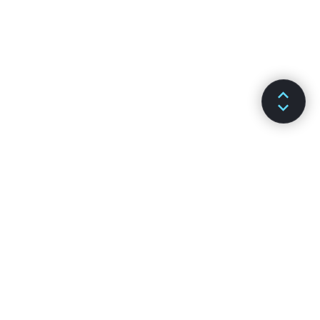
DOCS
CHANNELS
Installazione
GitHub
Concetti Chiave
Stack Overflow
Guide Avanzate
Discussion Forums