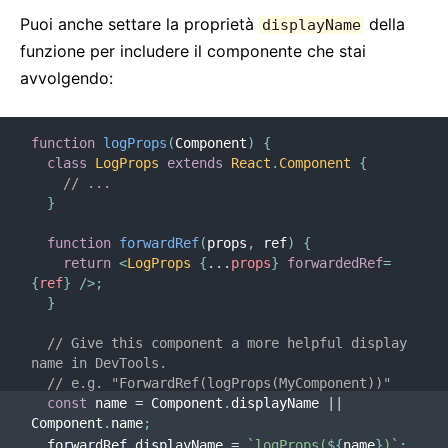
Puoi anche settare la proprietà
della
displayName
funzione per includere il componente che stai
avvolgendo:
function
logProps
(
Component
)
{
class
LogProps
extends
React
.
Component
{
// ...
}
function
forwardRef
(
props
,
 ref
)
{
return
<
LogProps
{
...
props
}
forwardedRef
=
{
ref
}
/>
;
}
// Give this component a more helpful display 
name in DevTools.
// e.g. "ForwardRef(logProps(MyComponent))"
const
 name 
=
 Component
.
displayName 
||
Component
.
name
;
  forwardRef
.
displayName 
=
`
logProps(
${
name
}
)
`
;