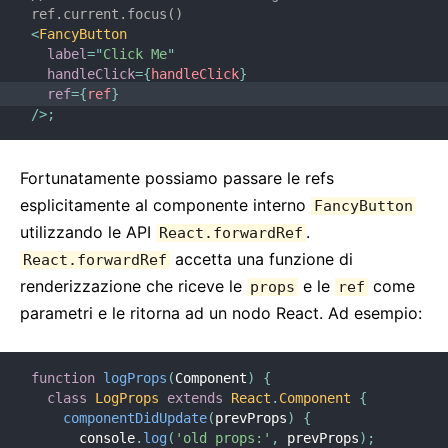
ref.current.focus()
<
FancyButton
label
=
"
Click Me
"
handleClick
=
{
handleClick
}
ref
=
{
ref
}
/>
;
Fortunatamente possiamo passare le refs
esplicitamente al componente interno
FancyButton
utilizzando le API
.
React.forwardRef
accetta una funzione di
React.forwardRef
renderizzazione che riceve le
e le
come
props
ref
parametri e le ritorna ad un nodo React. Ad esempio:
function
logProps
(
Component
)
{
class
LogProps
extends
React
.
Component
{
componentDidUpdate
(
prevProps
)
{
      console
.
log
(
'old props:'
,
 prevProps
)
;