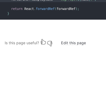
return
 React
.
forwardRef
(
forwardRef
)
;
}
Is this page useful?
Edit this page