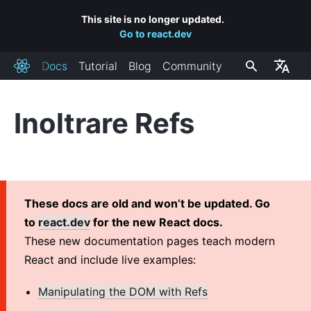
This site is no longer updated.
Go to react.dev
Docs
Tutorial
Blog
Community
React
Inoltrare Refs
INSTALLAZIONE
Primi Passi
Aggiungere React Ad Un Sito
Creare una Nuova App React
These docs are old and won’t be updated. Go
Collegamenti a CDN
to
react.dev
for the new React docs.
Canali di Rilascio
These new documentation pages teach modern
React and include live examples:
CONCETTI CHIAVE
Manipulating the DOM with Refs
1. Hello World