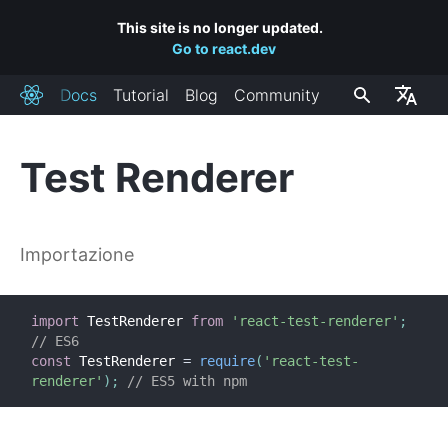
This site is no longer updated.
Go to react.dev
Docs
Tutorial
Blog
Community
React
Test Renderer
INSTALLAZIONE
Primi Passi
Importazione
Aggiungere React Ad Un Sito
Creare una Nuova App React
Collegamenti a CDN
import
 TestRenderer 
from
'react-test-renderer'
;
Canali di Rilascio
// ES6
const
 TestRenderer 
=
require
(
'react-test-
renderer'
)
;
// ES5 with npm
CONCETTI CHIAVE
1. Hello World