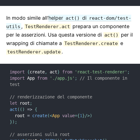
In modo simile all’
helper
di
act()
react-dom/test-
,
prepara un componente
utils
TestRenderer.act
per le asserzioni. Usa questa versione di
per il
act()
wrapping di chiamate a
e
TestRenderer.create
.
testRenderer.update
import
{
create
,
 act
}
from
'react-test-renderer'
;
import
 App 
from
'./app.js'
;
// Il componente in 
test
// renderizzazione del componente
let
 root
;
act
(
(
)
=>
{
  root 
=
create
(
<
App
value
=
{
1
}
/>
)
}
)
;
// asserzioni sulla root 