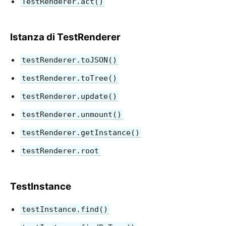
Testing Recipes
TestRenderer.act()
Testing Environments
Istanza di TestRenderer
CONTRIBUIRE
testRenderer.toJSON()
Come Contribuire
Panoramica sul Codice
testRenderer.toTree()
Note sull'Implementazione
testRenderer.update()
Principi di Design
testRenderer.unmount()
FAQ
testRenderer.getInstance()
AJAX ed APIs
testRenderer.root
Babel, JSX, e Build Steps
Passare Funzioni ai Componenti
TestInstance
State dei Componenti
Stili e CSS
testInstance.find()
Struttura dei File