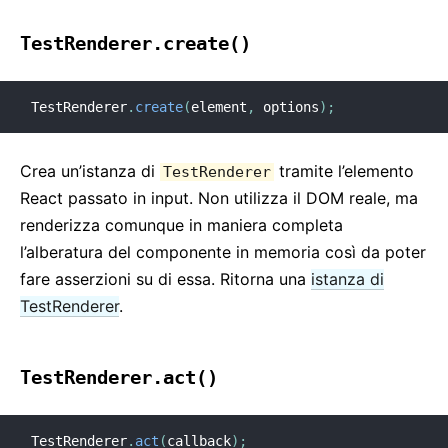
TestRenderer.create()
TestRenderer
.
create
(
element
,
 options
)
;
Crea un’istanza di
tramite l’elemento
TestRenderer
React passato in input. Non utilizza il DOM reale, ma
renderizza comunque in maniera completa
l’alberatura del componente in memoria così da poter
fare asserzioni su di essa. Ritorna una
istanza di
TestRenderer
.
TestRenderer.act()
TestRenderer
.
act
(
callback
)
;