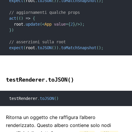
expect
(
root
.
toJSON
(
)
)
.
toMatchSnapshot
(
)
;
// aggiornamenti qualche props
act
(
(
)
=>
{
  root
.
update
(
<
App
value
=
{
2
}
/>
)
;
}
)
// asserzioni sulla root
expect
(
root
.
toJSON
(
)
)
.
toMatchSnapshot
(
)
;
testRenderer.toJSON()
testRenderer
.
toJSON
(
)
Ritorna un oggetto che raffigura l’albero
renderizzato. Questo albero contiene solo nodi