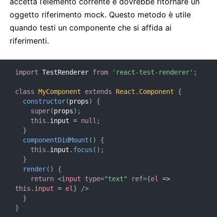
accetta l’elemento corrente e dovrebbe ritornare un
oggetto riferimento mock. Questo metodo è utile
quando testi un componente che si affida ai
riferimenti.
import
 TestRenderer 
from
'react-test-renderer'
;
class
MyComponent
extends
React
.
Component
{
constructor
(
props
)
{
super
(
props
)
;
this
.
input 
=
null
;
}
componentDidMount
(
)
{
this
.
input
.
focus
(
)
;
}
render
(
)
{
return
<
input
type
=
"
text
"
ref
=
{
el
=>
this
.
input 
=
 el
}
/>
}
}