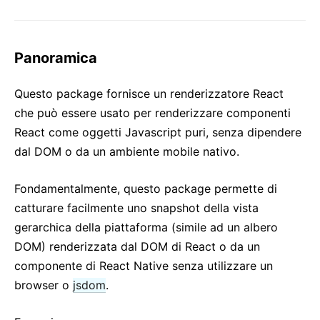
2. Introduzione a JSX
3. Renderizzare Elementi
4. Componenti e Props
Panoramica
5. State e Lifecycle
6. Gestione degli Eventi
Questo package fornisce un renderizzatore React
che può essere usato per renderizzare componenti
7. Renderizzazione Condizionale
React come oggetti Javascript puri, senza dipendere
8. Liste e Chiavi
dal DOM o da un ambiente mobile nativo.
9. Forms
10. Spostare lo stato
Fondamentalmente, questo package permette di
11. Composizione vs Ereditarità
catturare facilmente uno snapshot della vista
12. Pensare in React
gerarchica della piattaforma (simile ad un albero
DOM) renderizzata dal DOM di React o da un
GUIDE AVANZATE
componente di React Native senza utilizzare un
Accessibilità
browser o
jsdom
.
Code-Splitting