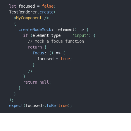
let
 focused 
=
false
;
TestRenderer
.
create
(
<
MyComponent
/>
,
{
createNodeMock
:
(
element
)
=>
{
if
(
element
.
type 
===
'input'
)
{
// mock a focus function
return
{
focus
:
(
)
=>
{
            focused 
=
true
;
}
}
;
}
return
null
;
}
}
)
;
expect
(
focused
)
.
toBe
(
true
)
;