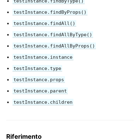
testInstance.findByType()
Regole di Versionamento
testInstance.findByProps()
Virtual DOM ed Interni
testInstance.findAll()
testInstance.findAllByType()
testInstance.findAllByProps()
testInstance.instance
testInstance.type
testInstance.props
testInstance.parent
testInstance.children
Riferimento