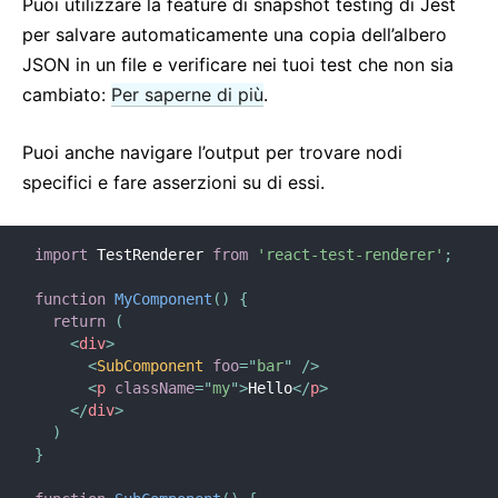
Puoi utilizzare la feature di snapshot testing di Jest
Strict Mode
per salvare automaticamente una copia dell’albero
Controllo Tipi con PropTypes
JSON in un file e verificare nei tuoi test che non sia
Componenti Non Controllati
cambiato:
Per saperne di più
.
Web Components
Puoi anche navigare l’output per trovare nodi
API DI RIFERIMENTO
specifici e fare asserzioni su di essi.
React
React.Component
import
 TestRenderer 
from
'react-test-renderer'
;
ReactDOM
function
MyComponent
(
)
{
ReactDOMClient
return
(
ReactDOMServer
<
div
>
<
SubComponent
foo
=
"
bar
"
/>
Elementi DOM
<
p
className
=
"
my
"
>
Hello
</
p
>
SyntheticEvent
</
div
>
)
Test Utilities
}
Test Renderer