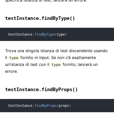
specifica istanza di test, lancerà un errore.
testInstance.findByType()
testInstance
.
findByType
(
type
)
Trova una singola istanza di test discendente usando
il
fornito in input. Se non c’è esattamente
type
un’istanza di test con il
fornito, lancerà un
type
errore.
testInstance.findByProps()
testInstance
.
findByProps
(
props
)