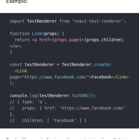
Esempio:
Context
Contenitori di Errori
Inoltrare Refs
import
 TestRenderer 
from
'react-test-renderer'
;
Frammenti
function
Link
(
props
)
{
Componenti di Ordine Superiore
return
<
a
href
=
{
props
.
page
}
>
{
props
.
children
}
Integrazione Con Altre Librerie
</
a
>
;
}
JSX In Dettaglio
Ottimizzare le Prestazioni
const
 testRenderer 
=
 TestRenderer
.
create
(
<
Link
Portali
page
=
"
https://www.facebook.com/
"
>
Facebook
</
Link
>
Profiler
)
;
React senza ES6
console
.
log
(
testRenderer
.
toJSON
(
)
)
;
React senza JSX
// { type: 'a',
//   props: { href: 'https://www.facebook.com/' 
Riconciliazione
},
Refs ed il DOM
//   children: [ 'Facebook' ] }
Render Props
Controllo Tipi Statico