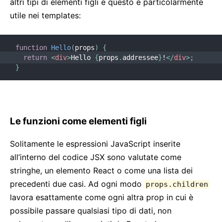
altri tipi di elementi figli e questo è particolarmente
utile nei templates:
function
Hello
(
props
)
{
return
<
div
>
Hello 
{
props
.
addressee
}
!
</
div
>
;
}
Le funzioni come elementi figli
Solitamente le espressioni JavaScript inserite
all’interno del codice JSX sono valutate come
stringhe, un elemento React o come una lista dei
precedenti due casi. Ad ogni modo
props.children
lavora esattamente come ogni altra prop in cui è
possibile passare qualsiasi tipo di dati, non