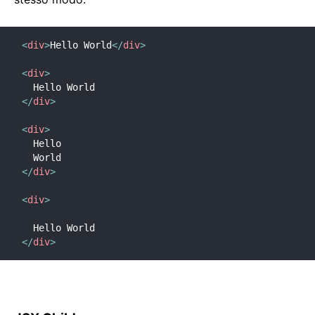
<
div
>
Hello World
</
div
>
<
div
>
</
div
>
<
div
>
  Hello

</
div
>
<
div
>
</
div
>