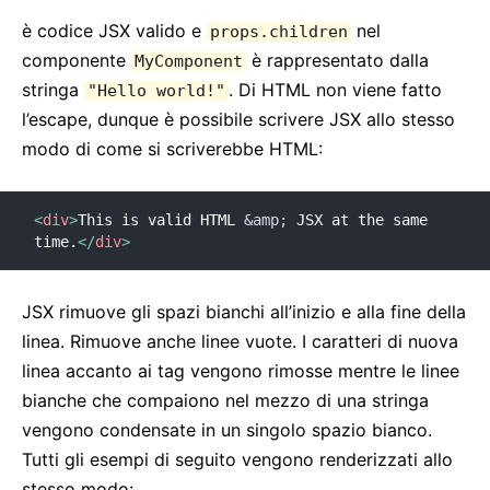
è codice JSX valido e
nel
props.children
componente
è rappresentato dalla
MyComponent
stringa
. Di HTML non viene fatto
"Hello world!"
l’escape, dunque è possibile scrivere JSX allo stesso
modo di come si scriverebbe HTML:
<
div
>
This is valid HTML 
&amp;
 JSX at the same 
time.
</
div
>
JSX rimuove gli spazi bianchi all’inizio e alla fine della
linea. Rimuove anche linee vuote. I caratteri di nuova
linea accanto ai tag vengono rimosse mentre le linee
bianche che compaiono nel mezzo di una stringa
vengono condensate in un singolo spazio bianco.
Tutti gli esempi di seguito vengono renderizzati allo
stesso modo: