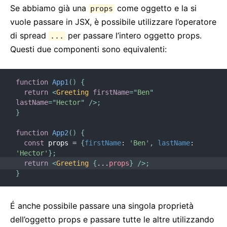
Se abbiamo già una
come oggetto e la si
props
vuole passare in JSX, è possibile utilizzare l’operatore
di spread
per passare l’intero oggetto props.
...
Questi due componenti sono equivalenti:
function
App1
(
)
{
return
<
Greeting
firstName
=
"
Ben
"
lastName
=
"
Hector
"
/>
;
}
function
App2
(
)
{
const
 props 
=
{
firstName
:
'Ben'
,
lastName
:
'Hector'
}
;
return
<
Greeting
{
...
props
}
/>
;
}
É anche possibile passare una singola proprietà
dell’oggetto props e passare tutte le altre utilizzando