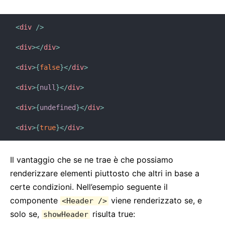
<
div
/>
<
div
>
</
div
>
<
div
>
{
false
}
</
div
>
<
div
>
{
null
}
</
div
>
<
div
>
{
undefined
}
</
div
>
<
div
>
{
true
}
</
div
>
Il vantaggio che se ne trae è che possiamo
renderizzare elementi piuttosto che altri in base a
certe condizioni. Nell’esempio seguente il
componente
viene renderizzato se, e
<Header />
solo se,
risulta true:
showHeader