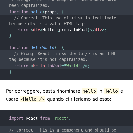
been capitalized:
function
hello
(
props
)
{
// Correct! This use of <div> is legitimate 
because div is a valid HTML tag:
return
<
div
>
Hello 
{
props
.
toWhat
}
</
div
>
;
}
function
HelloWorld
(
)
{
// Wrong! React thinks <hello /> is an HTML 
tag because it's not capitalized:
return
<
hello
toWhat
=
"
World
"
/>
;
}
Per correggere, basta rinominare
in
e
hello
Hello
usare
quando ci riferiamo ad esso:
<Hello />
import
 React 
from
'react'
;
// Correct! This is a component and should be 