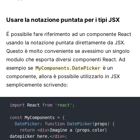
Testing Recipes
Testing Environments
Usare la notazione puntata per i tipi JSX
CONTRIBUIRE
É possibile fare riferimento ad un componente React
Come Contribuire
usando la notazione puntata direttamente da JSX.
Panoramica sul Codice
Questo è molto conveniente se avessimo un singolo
Note sull'Implementazione
modulo che esporta diversi componenti React. Ad
Principi di Design
esempio se
è un
MyComponents.DatePicker
componente, allora è possibile utilizzarlo in JSX
FAQ
semplicemente scrivendo:
AJAX ed APIs
Babel, JSX, e Build Steps
import
 React 
from
'react'
;
Passare Funzioni ai Componenti
const
 MyComponents 
=
{
State dei Componenti
DatePicker
:
function
DatePicker
(
props
)
{
Stili e CSS
return
<
div
>
Imagine a 
{
props
.
color
}
datepicker here.
</
div
>
;
Struttura dei File