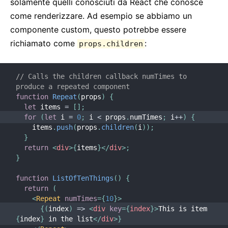
solamente quelli conosciuti da React che conosce
come renderizzare. Ad esempio se abbiamo un
componente custom, questo potrebbe essere
richiamato come
:
props.children
// Calls the children callback numTimes to 
produce a repeated component
function
Repeat
(
props
)
{
let
 items 
=
[
]
;
for
(
let
 i 
=
0
;
 i 
<
 props
.
numTimes
;
 i
++
)
{
    items
.
push
(
props
.
children
(
i
)
)
;
}
return
<
div
>
{
items
}
</
div
>
;
}
function
ListOfTenThings
(
)
{
return
(
<
Repeat
numTimes
=
{
10
}
>
{
(
index
)
=>
<
div
key
=
{
index
}
>
This is item 
{
index
}
 in the list
</
div
>
}