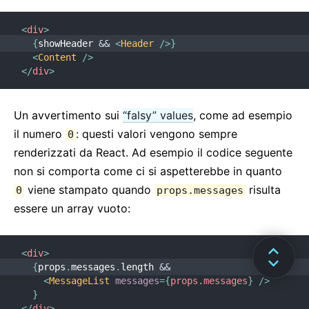
<
div
>
{
showHeader 
&&
<
Header
/>
}
<
Content
/>
</
div
>
Un avvertimento sui
“falsy” values
, come ad esempio
il numero
: questi valori vengono sempre
0
renderizzati da React. Ad esempio il codice seguente
non si comporta come ci si aspetterebbe in quanto
viene stampato quando
risulta
0
props.messages
essere un array vuoto:
<
div
>
{
props
.
messages
.
length 
&&
<
MessageList
messages
=
{
props
.
messages
}
/>
}
</
div
>