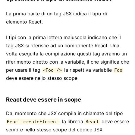
Strict Mode
La prima parte di un tag JSX indica il tipo di
Controllo Tipi con PropTypes
elemento React.
Componenti Non Controllati
Web Components
I tipi con la prima lettera maiuscola indicano che il
tag JSX si riferisce ad un componente React. Una
API DI RIFERIMENTO
volta eseguita la compilazione questi tag avranno un
React
riferimento diretto con la variabile, il che significa che
React.Component
per usare il tag
la rispettiva variabile
<Foo />
Foo
ReactDOM
deve essere nello stesso scope.
ReactDOMClient
ReactDOMServer
React deve essere in scope
Elementi DOM
SyntheticEvent
Dal momento che JSX compila in chiamate del tipo
Test Utilities
, la libreria
deve essere
React.createElement
React
Test Renderer
sempre nello stesso scope del codice JSX.