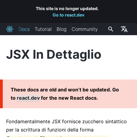
This site is no longer updated.
Go to react.dev
Docs
Tutorial
Blog
Community
React
JSX In Dettaglio
INSTALLAZIONE
Primi Passi
Aggiungere React Ad Un Sito
Creare una Nuova App React
These docs are old and won’t be updated. Go
Collegamenti a CDN
to
react.dev
for the new React docs.
Canali di Rilascio
CONCETTI CHIAVE
Fondamentalmente JSX fornisce zucchero sintattico
per la scrittura di funzioni della forma
1. Hello World