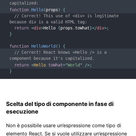
capitalized:
function
Hello
(
props
)
{
// Correct! This use of <div> is legitimate 
because div is a valid HTML tag:
return
<
div
>
Hello 
{
props
.
toWhat
}
</
div
>
;
}
function
HelloWorld
(
)
{
// Correct! React knows <Hello /> is a 
component because it's capitalized.
return
<
Hello
toWhat
=
"
World
"
/>
;
}
Scelta del tipo di componente in fase di
esecuzione
Non è possibile usare un’espressione come tipo di
elemento React. Se si vuole utilizzare un’espressione