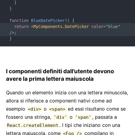
}
Regole di Versionamento
}
Virtual DOM ed Interni
function
BlueDatePicker
(
)
{
return
<
MyComponents.DatePicker
color
=
"
blue
"
/>
;
}
I componenti definiti dall’utente devono
avere la prima lettera maiuscola
Quando un elemento inizia con una lettera minuscola,
allora si riferisce a componenti nativi come ad
esempio
o
ed essi risultano come se
<div>
<span>
fossero una stringa,
o
, passata a
'div'
'span'
. I tipi che iniziano con una
React.createElement
lettera maiuscola, come
compilano in
<Foo />