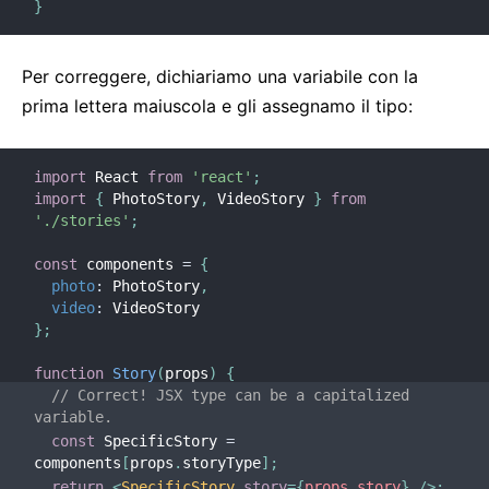
}
Per correggere, dichiariamo una variabile con la
prima lettera maiuscola e gli assegnamo il tipo:
import
 React 
from
'react'
;
import
{
 PhotoStory
,
 VideoStory 
}
from
'./stories'
;
const
 components 
=
{
photo
:
 PhotoStory
,
video
:
}
;
function
Story
(
props
)
{
// Correct! JSX type can be a capitalized 
variable.
const
 SpecificStory 
=
components
[
props
.
storyType
]
;
return
<
SpecificStory
story
=
{
props
.
story
}
/>
;