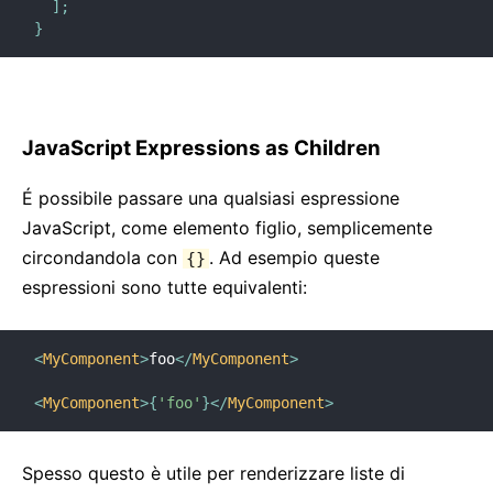
]
;
}
JavaScript Expressions as Children
É possibile passare una qualsiasi espressione
JavaScript, come elemento figlio, semplicemente
circondandola con
. Ad esempio queste
{}
espressioni sono tutte equivalenti:
<
MyComponent
>
foo
</
MyComponent
>
<
MyComponent
>
{
'foo'
}
</
MyComponent
>
Spesso questo è utile per renderizzare liste di