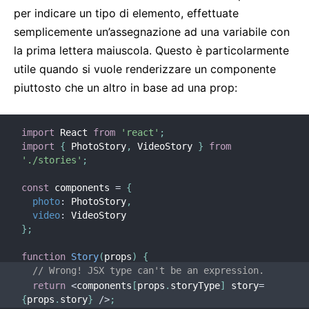
per indicare un tipo di elemento, effettuate
semplicemente un’assegnazione ad una variabile con
la prima lettera maiuscola. Questo è particolarmente
utile quando si vuole renderizzare un componente
piuttosto che un altro in base ad una prop:
import
 React 
from
'react'
;
import
{
 PhotoStory
,
 VideoStory 
}
from
'./stories'
;
const
 components 
=
{
photo
:
 PhotoStory
,
video
:
}
;
function
Story
(
props
)
{
// Wrong! JSX type can't be an expression.
return
<
components
[
props
.
storyType
]
 story
=
{
props
.
story
}
/
>
;