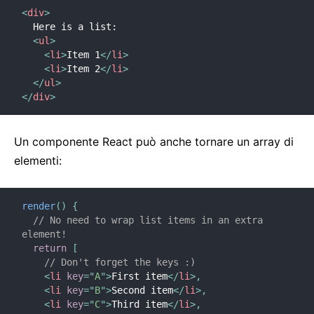
<
div
>
  Here is a list:

<
ul
>
<
li
>
Item 1
</
li
>
<
li
>
Item 2
</
li
>
</
ul
>
</
div
>
Un componente React può anche tornare un array di
elementi:
render
(
)
{
// No need to wrap list items in an extra 
element!
return
[
// Don't forget the keys :)
<
li
key
=
"
A
"
>
First item
</
li
>
,
<
li
key
=
"
B
"
>
Second item
</
li
>
,
<
li
key
=
"
C
"
>
Third item
</
li
>
,