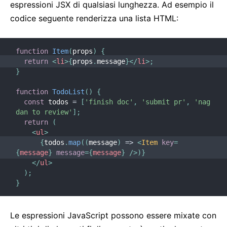
espressioni JSX di qualsiasi lunghezza. Ad esempio il
codice seguente renderizza una lista HTML:
function
Item
(
props
)
{
return
<
li
>
{
props
.
message
}
</
li
>
;
}
function
TodoList
(
)
{
const
 todos 
=
[
'finish doc'
,
'submit pr'
,
'nag 
dan to review'
]
;
return
(
<
ul
>
{
todos
.
map
(
(
message
)
=>
<
Item
key
=
{
message
}
message
=
{
message
}
/>
)
}
</
ul
>
)
;
}
Le espressioni JavaScript possono essere mixate con