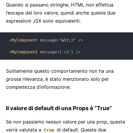
Quando si passano stringhe, HTML non effettua
l’escape del loro valore, quindi anche queste due
espressioni JSX sono equivalenti:
<
MyComponent
message
=
"
&lt;
3
"
/>
<
MyComponent
message
=
{
'<3'
}
/>
Solitamente questo comportamento non ha una
grossa rilevanza, è stato menzionato solo per
completezza d’informazione.
Il valore di default di una Props è “True”
Se non passiamo nessun valore per una prop, questa
verrà valutata a
di default. Queste due
true