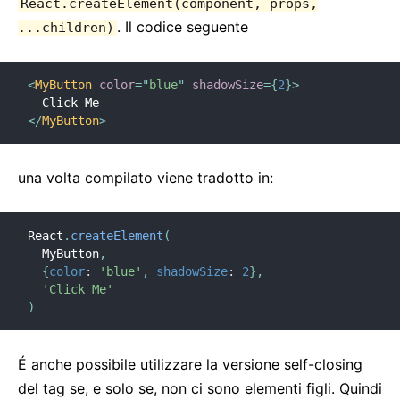
React.createElement(component, props,
2. Introduzione a JSX
. Il codice seguente
...children)
3. Renderizzare Elementi
4. Componenti e Props
<
MyButton
color
=
"
blue
"
shadowSize
=
{
2
}
>
5. State e Lifecycle
6. Gestione degli Eventi
</
MyButton
>
7. Renderizzazione Condizionale
8. Liste e Chiavi
una volta compilato viene tradotto in:
9. Forms
10. Spostare lo stato
React
.
createElement
(
11. Composizione vs Ereditarità
  MyButton
,
12. Pensare in React
{
color
:
'blue'
,
shadowSize
:
2
}
,
'Click Me'
)
GUIDE AVANZATE
Accessibilità
É anche possibile utilizzare la versione self-closing
Code-Splitting
del tag se, e solo se, non ci sono elementi figli. Quindi