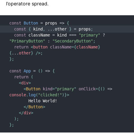
l’operatore spread.
const
Button
=
props
=>
{
const
{
 kind
,
...
other 
}
=
 props
;
const
 className 
=
 kind 
===
"primary"
?
"PrimaryButton"
:
"SecondaryButton"
;
return
<
button
className
=
{
className
}
{
...
other
}
/>
;
}
;
const
App
=
(
)
=>
{
return
(
<
div
>
<
Button
kind
=
"
primary
"
onClick
=
{
(
)
=>
console
.
log
(
"clicked!"
)
}
>
        Hello World!
</
Button
>
</
div
>
)
;
}
;