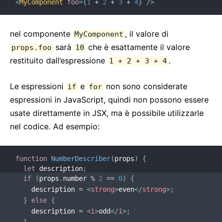
<
MyComponent
foo
=
{
1
+
2
+
3
+
4
}
/>
nel componente
, il valore di
MyComponent
sarà
che è esattamente il valore
props.foo
10
restituito dall’espressione
.
1 + 2 + 3 + 4
Le espressioni
e
non sono considerate
if
for
espressioni in JavaScript, quindi non possono essere
usate direttamente in JSX, ma è possibile utilizzarle
nel codice. Ad esempio:
function
NumberDescriber
(
props
)
{
let
 description
;
if
(
props
.
number 
%
2
==
0
)
{
    description 
=
<
strong
>
even
</
strong
>
;
}
else
{
    description 
=
<
i
>
odd
</
i
>
;