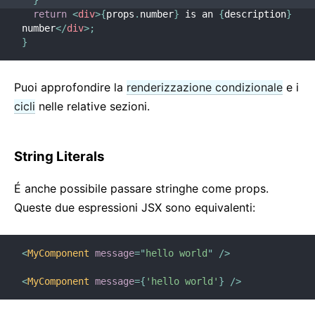
}
return
<
div
>
{
props
.
number
}
 is an 
{
description
}
number
</
div
>
;
}
Puoi approfondire la
renderizzazione condizionale
e i
cicli
nelle relative sezioni.
String Literals
É anche possibile passare stringhe come props.
Queste due espressioni JSX sono equivalenti:
<
MyComponent
message
=
"
hello world
"
/>
<
MyComponent
message
=
{
'hello world'
}
/>