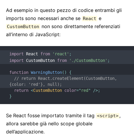
Requisiti Ambiente JS
Ad esempio in questo pezzo di codice entrambi gli
Glossario
imports sono necessari anche se
e
React
HOOKS
non sono direttamente referenziati
CustomButton
all’interno di JavaScript:
1. Introduzione agli Hooks
2. Panoramica sugli Hooks
import
 React 
from
'react'
;
3. Usare l'Hook State
import
 CustomButton 
from
'./CustomButton'
;
4. Usare l'Hook Effect
5. Regole degli Hooks
function
WarningButton
(
)
{
// return React.createElement(CustomButton, 
6. Hooks Personalizzati
{color: 'red'}, null);
7. API di Riferimento degli Hooks
return
<
CustomButton
color
=
"
red
"
/>
;
}
8. FAQ sugli Hooks
TESTING
Se React fosse importato tramite il tag
,
<script>
allora sarebbe già nello scope globale
Testing Overview
dell’applicazione.